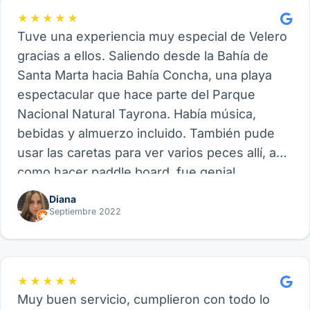
★★★★★
Tuve una experiencia muy especial de Velero
gracias a ellos. Saliendo desde la Bahía de
Santa Marta hacia Bahía Concha, una playa
espectacular que hace parte del Parque
Nacional Natural Tayrona. Había música,
bebidas y almuerzo incluido. También pude
usar las caretas para ver varios peces allí, así
como hacer paddle board, fue genial.
Recomiendo este proveedor y su experiencia
Diana
de Velero, funcional para amigos, parejas o
Septiembre 2022
familia.
★★★★★
Muy buen servicio, cumplieron con todo lo