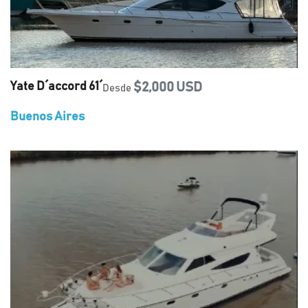
Yate D´accord 61´
$2,000 USD
Desde
Buenos Aires