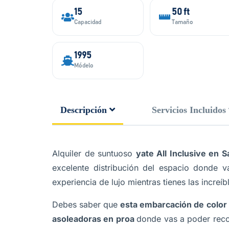
15
50 ft
Capacidad
Tamaño
1995
Módelo
Descripción
Servicios Incluidos
Alquiler de suntuoso
yate All Inclusive en 
excelente distribución del espacio donde va
experiencia de lujo mientras tienes las increíb
Debes saber que
esta embarcación de color
asoleadoras en proa
donde vas a poder recos