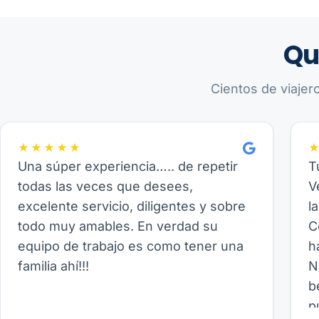
Qu
Cientos de viajer
★★★★★
Una súper experiencia….. de repetir
T
todas las veces que desees,
V
excelente servicio, diligentes y sobre
l
todo muy amables. En verdad su
C
equipo de trabajo es como tener una
h
familia ahí!!!
N
b
p