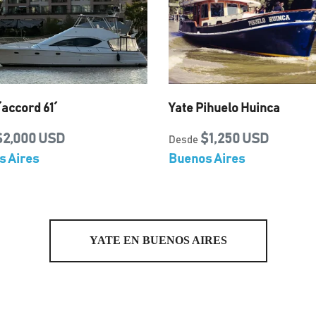
´accord 61´
Yate Pihuelo Huinca
$2,000 USD
$1,250 USD
Desde
s Aires
Buenos Aires
YATE EN BUENOS AIRES