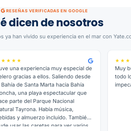
RESEÑAS VERIFICADAS EN GOOGLE
é dicen de nosotros
os ya han vivido su experiencia en el mar con Yate.co
★★★★★
★★★
uve una experiencia muy especial de
Muy bu
elero gracias a ellos. Saliendo desde
todo l
a Bahía de Santa Marta hacia Bahía
impeca
oncha, una playa espectacular que
ace parte del Parque Nacional
atural Tayrona. Había música,
ebidas y almuerzo incluido. También
ude usar las caretas para ver varios