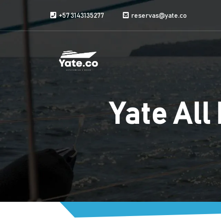
Saltar al contenido
+57 3143135277
reservas@yate.co
Yate All