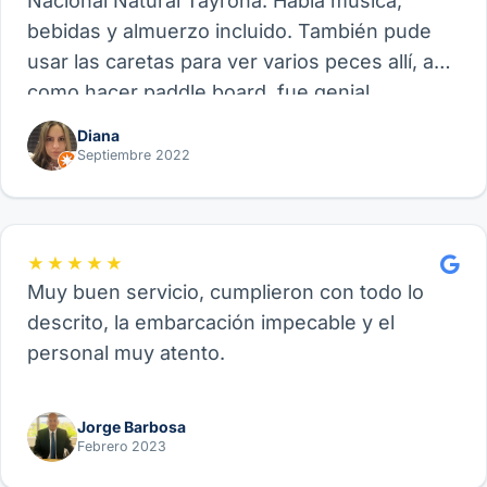
Nacional Natural Tayrona. Había música,
bebidas y almuerzo incluido. También pude
usar las caretas para ver varios peces allí, así
como hacer paddle board, fue genial.
Recomiendo este proveedor y su experiencia
Diana
de Velero, funcional para amigos, parejas o
Septiembre 2022
familia.
★★★★★
Muy buen servicio, cumplieron con todo lo
descrito, la embarcación impecable y el
personal muy atento.
Jorge Barbosa
Febrero 2023