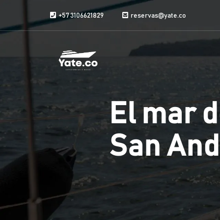
Saltar al contenido
+57 3106621829
reservas@yate.co
El mar d
San And