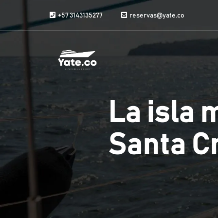
Saltar al contenido
+57 3143135277
reservas@yate.co
La isla 
Santa Cr