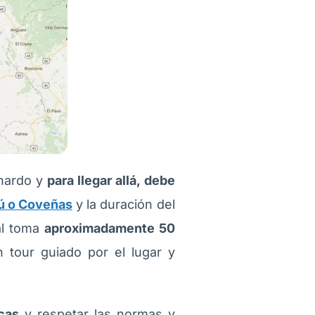
nardo y
para llegar allá, debe
ú o Coveñas
y la duración del
al toma
aproximadamente 50
 tour guiado por el lugar y
cas
y respetar las normas y