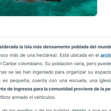
nsiderada la isla más densamente poblada del mund
 poco más de una hectárea). Está ubicada en el
arch
 el Caribe colombiano. Su población varía, pero puede
nas se las han ingeniado para organizar su espacio 
a es pequeña, cuenta con una escuela, una iglesia
ente de ingresos para la comunidad proviene de la pe
flicto armado ni vehículos.
ón de los medios y de los turistas debido a que es p