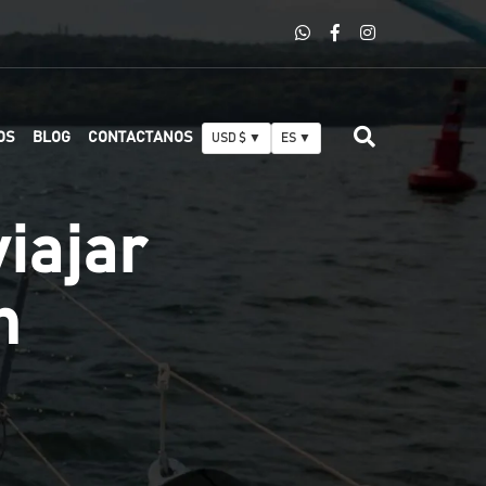
OS
BLOG
CONTACTANOS
USD $ ▼
ES ▼
iajar
n