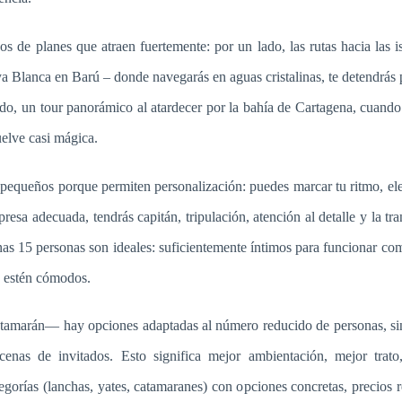
 de planes que atraen fuertemente: por un lado, las rutas hacia las is
ya Blanca en Barú – donde navegarás en aguas cristalinas, te detendrás
 lado, un tour panorámico al atardecer por la bahía de Cartagena, cuando 
uelve casi mágica.
pequeños porque permiten personalización: puedes marcar tu ritmo, eleg
resa adecuada, tendrás capitán, tripulación, atención al detalle y la tr
nas 15 personas son ideales: suficientemente íntimos para funcionar co
s estén cómodos.
tamarán— hay opciones adaptadas al número reducido de personas, sin
enas de invitados. Esto significa mejor ambientación, mejor trat
egorías (lanchas, yates, catamaranes) con opciones concretas, precios re