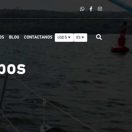
OS
BLOG
CONTACTANOS
USD $ ▼
ES ▼
upos