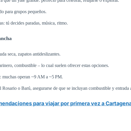
 que un yate grande: perfecto para celebrar, relajarse o explorar.
do para grupos pequeños.
s: tú decides paradas, música, ritmo.
ancha
uda seca, zapatos antideslizantes.
arinero, combustible – lo cual suelen ofrecer estas opciones.
no: muchas operan ~9 AM a ~5 PM.
el Rosario o Barú, asegurarse de que se incluyan combustible y entrada a
endaciones para viajar por primera vez a Cartagen