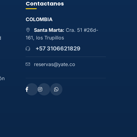
Contactanos
COLOMBIA
Santa Marta:
Cra. 51 #26d-
161, los Trupillos
d
+57 3106621829
reservas@yate.co
ón