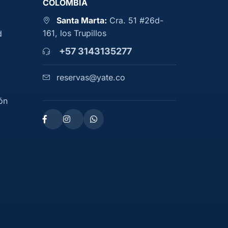
COLOMBIA
Santa Marta:
Cra. 51 #26d-
161, los Trupillos
d
+57 3143135277
reservas@yate.co
ón