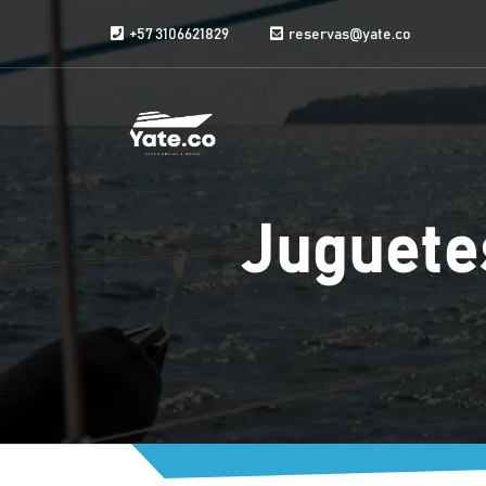
Saltar al contenido
+57 3106621829
reservas@yate.co
Juguete