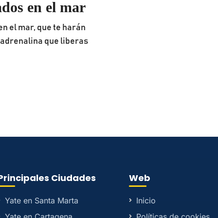
ados en el mar
n el mar, que te harán
a adrenalina que liberas
Principales Ciudades
Web
Yate en Santa Marta
Inicio
Yate en Cartagena
Políticas de cookies