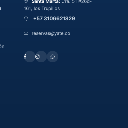
Santa Marta:
Cra. 51 #26d-
161, los Trupillos
d
+57 3106621829
reservas@yate.co
ón