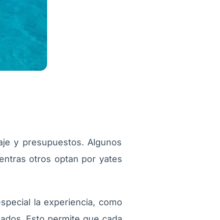
aje y presupuestos. Algunos
ientras otros optan por yates
pecial la experiencia, como
izados. Esto permite que cada