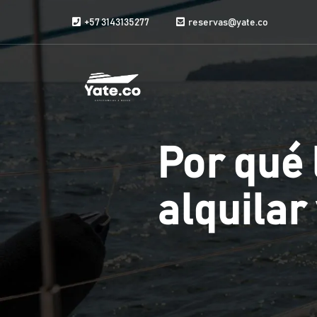
Saltar al contenido
+57 3143135277
reservas@yate.co
Por qué 
alquilar