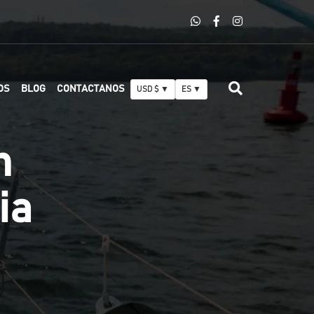
OS
BLOG
CONTACTANOS
USD $ ▼
ES ▼
n
ia