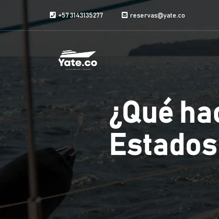
Saltar al contenido
+57 3143135277
reservas@yate.co
¿Qué ha
Estados