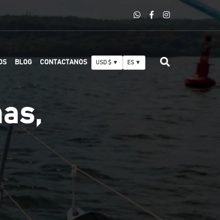
OS
BLOG
CONTACTANOS
USD $ ▼
ES ▼
as,