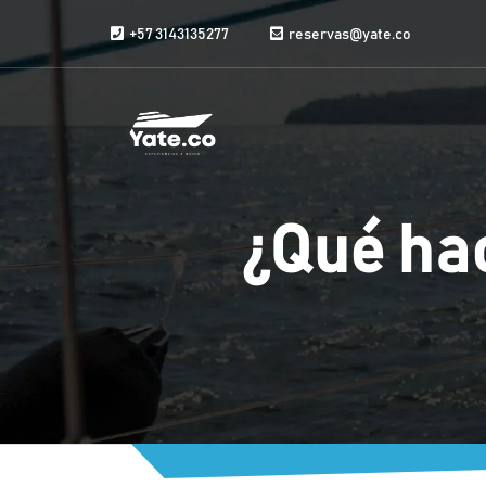
Saltar al contenido
+57 3143135277
reservas@yate.co
¿Qué ha