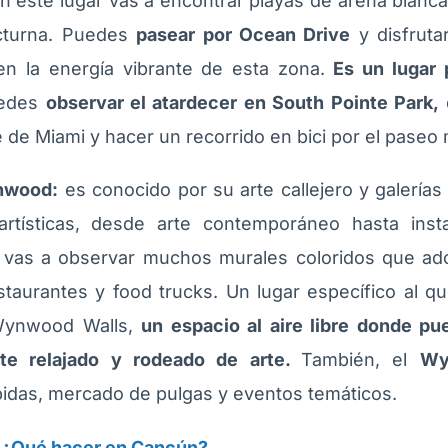
n este lugar vas a encontrar playas de arena blanca,
cturna. Puedes
pasear por Ocean Drive
y disfrutar
n la energía vibrante de esta zona.
Es un lugar 
edes
observar el atardecer en South Pointe Park,
e de Miami y hacer un recorrido en bici por el paseo 
ynwood:
es conocido por su arte callejero y galería
artísticas, desde arte contemporáneo hasta inst
 vas a observar muchos murales coloridos que ado
taurantes y food trucks. Un lugar específico al q
Wynwood Walls,
un espacio al aire libre donde pu
te relajado y rodeado de arte.
También, el
Wy
idas, mercado de pulgas y eventos temáticos.
:
¿Qué hacer en Cancún?