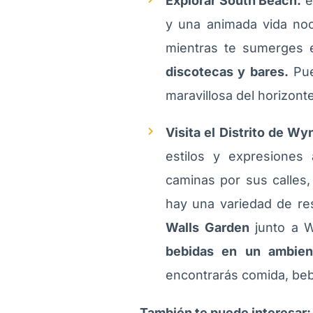
Explorar South Beach:
e
y una animada vida no
mientras te sumerges e
discotecas y bares.
Pu
maravillosa del horizont
Visita el Distrito de W
estilos y expresiones 
caminas por sus calles,
hay una variedad de res
Walls Garden
junto a 
bebidas en un ambien
encontrarás comida, beb
También te puede interesar