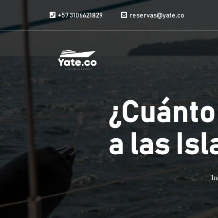
Saltar al contenido
+57 3106621829
reservas@yate.co
¿Cuánto
a las Is
In