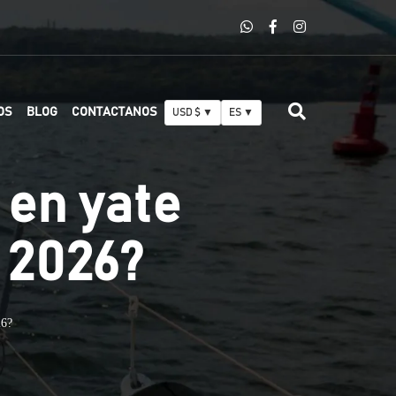
OS
BLOG
CONTACTANOS
USD $ ▼
ES ▼
 en yate
n 2026?
26?