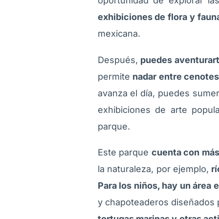
oportunidad de explorar la
exhibiciones de flora y faun
mexicana.
Después,
puedes aventurarte
permite
nadar entre cenotes
avanza el día, puedes sumerg
exhibiciones de arte popula
parque.
Este parque
cuenta con más 
la naturaleza, por ejemplo,
rí
Para los niños, hay un área
y chapoteaderos diseñados p
tortugas marinas y otras act