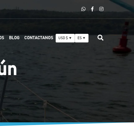
OS
BLOG
CONTACTANOS
USD $ ▼
ES ▼
cún