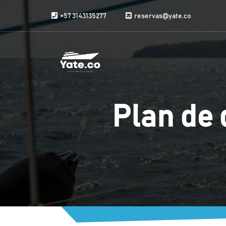
Saltar al contenido
+57 3143135277
reservas@yate.co
Plan de 