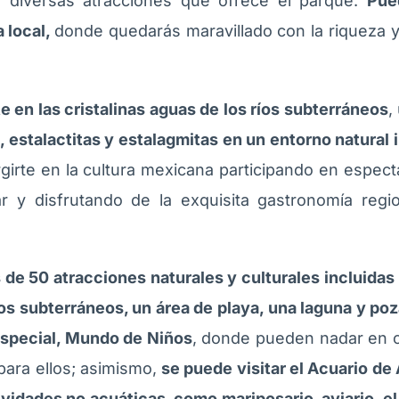
s diversas atracciones que ofrece el parque.
Pue
a local,
donde quedarás maravillado con la riqueza y
 en las cristalinas aguas de los ríos subterráneos
,
, estalactitas y estalagmitas en un entorno natural
irte en la cultura mexicana participando en espect
r y disfrutando de la exquisita gastronomía regi
de 50 atracciones naturales y culturales incluidas
os subterráneos, un área de playa, una laguna y po
 especial, Mundo de Niños
, donde pueden nadar en 
ara ellos; asimismo,
se puede visitar el Acuario de 
ividades no acuáticas, como mariposario, aviario, el 