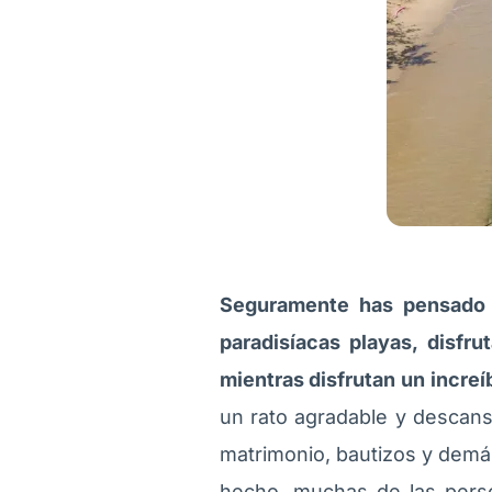
Seguramente has pensado q
paradisíacas playas, disfr
mientras disfrutan un increí
un rato agradable y descan
matrimonio, bautizos y demá
hecho, muchas de las pers